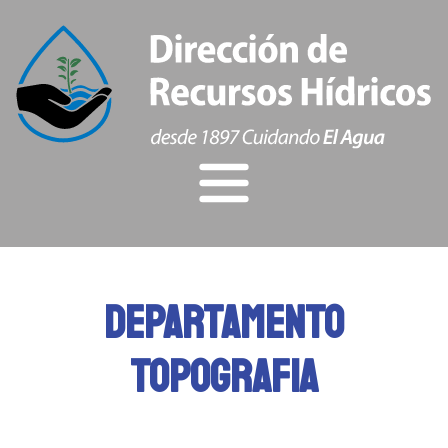
Inicio
INSTITUCIONAL
DEPARTAMENTO
NOTICIAS
TOPOGRAFIA
TRAMITES